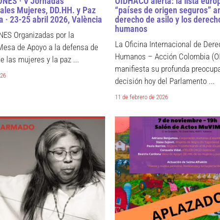
NES · V Jornadas
OIDHACO alerta: la lista euro
nales Mujeres, DD.HH. y Paz
“países de origen seguros” 
 · 23-25 abril 2026, València
derecho de asilo y los derech
humanos
ES Organizadas por la
La Oficina Internacional de Der
Mesa de Apoyo a la defensa de
Humanos – Acción Colombia (
e las mujeres y la paz ...
manifiesta su profunda preocupa
026
decisión hoy del Parlamento ...
11 de febrero de 2026