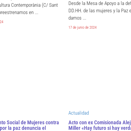
Desde la Mesa de Apoyo a la de
ultura Contemporània (C/ Sant
DD.HH. de las mujeres y la Paz
 preestrenamos en ...
damos ...
024
17 de junio de 2024
Actualidad
nto Social de Mujeres contra
Acto con ex Comisionada Ale
 por la paz denuncia el
Miller «Hay futuro si hay verd