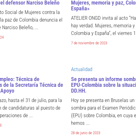
del defensor Narciso Beleño
Mujeres, memoria y paz, Colo
España»
o Social de Mujeres contra la
ATELIER ONGD invita al acto "Hay
 la paz de Colombia denuncia el
hay verdad. Mujeres, memoria y 
 Narciso Beleño, ...
Colombia y España", el viernes 17
024
7 de noviembre de 2023
Actualidad
empleo: Técnica de
Se presenta un informe sombr
 de la Secretaría Técnica de
EPU-Colombia sobre la situac
 Apoyo
DD.HH.
azo, hasta el 31 de julio, para la
Hoy se presenta en Bruselas un
n de candidaturas al puesto de
sombra para el Examen Periódic
peraciones de ...
(EPU) sobre Colombia, en cuya 
hemos ...
23
28 de junio de 2023