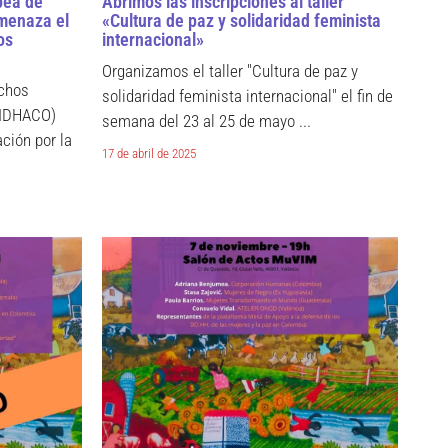
pea de
Abrimos las inscripciones al taller
amenaza el
«Cultura de paz y solidaridad feminista
os
internacional»
Organizamos el taller "Cultura de paz y
echos
solidaridad feminista internacional" el fin de
OIDHACO)
semana del 23 al 25 de mayo ...
ción por la
17 de abril de 2025