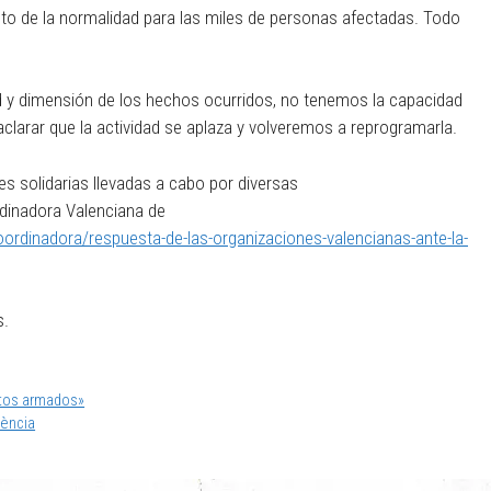
ento de la normalidad para las miles de personas afectadas. Todo
d y dimensión de los hechos ocurridos, no tenemos la capacidad
 aclarar que la actividad se aplaza y volveremos a reprogramarla.
 solidarias llevadas a cabo por diversas
rdinadora Valenciana de
oordinadora/respuesta-de-las-organizaciones-valencianas-ante-la-
s.
ictos armados»
lència