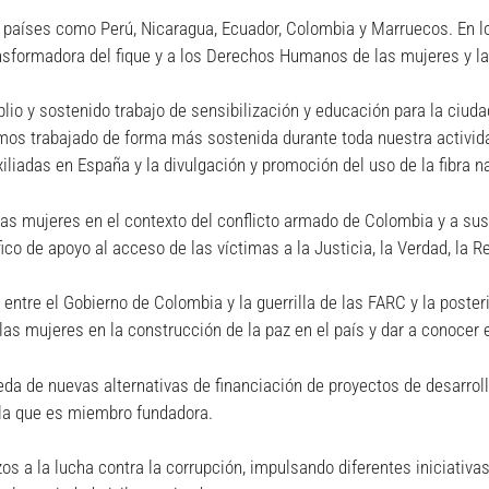
en países como Perú, Nicaragua, Ecuador, Colombia y Marruecos. En 
ansformadora del fique y a los Derechos Humanos de las mujeres y la 
io y sostenido trabajo de sensibilización y educación para la ciud
hemos trabajado de forma más sostenida durante toda nuestra activi
liadas en España y la divulgación y promoción del uso de la fibra na
las mujeres en el contexto del conflicto armado de Colombia y a sus
ico de apoyo al acceso de las víctimas a la Justicia, la Verdad, la R
az entre el Gobierno de Colombia y la guerrilla de las FARC y la pos
e las mujeres en la construcción de la paz en el país y dar a conocer
ueda de nuevas alternativas de financiación de proyectos de desarro
e la que es miembro fundadora.
s a la lucha contra la corrupción, impulsando diferentes iniciativa