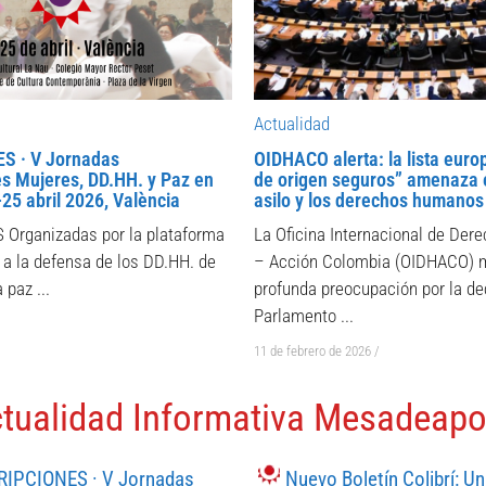
Actualidad
S · V Jornadas
OIDHACO alerta: la lista euro
es Mujeres, DD.HH. y Paz en
de origen seguros” amenaza 
25 abril 2026, València
asilo y los derechos humanos
Organizadas por la plataforma
La Oficina Internacional de De
a la defensa de los DD.HH. de
– Acción Colombia (OIDHACO) m
 paz ...
profunda preocupación por la de
Parlamento ...
11 de febrero de 2026
/
tualidad Informativa Mesadeap
RIPCIONES · V Jornadas
Nuevo Boletín Colibrí: U